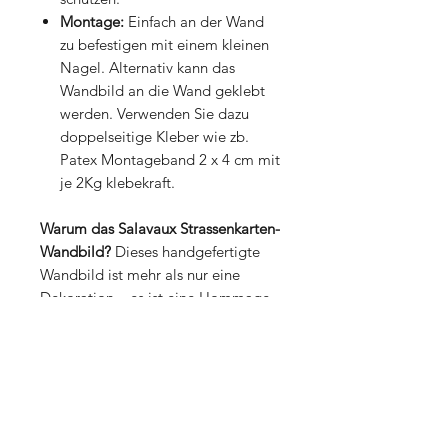
Montage:
Einfach an der Wand
zu befestigen mit einem kleinen
Nagel. Alternativ kann das
Wandbild an die Wand geklebt
werden. Verwenden Sie dazu
doppelseitige Kleber wie zb.
Patex Montageband 2 x 4 cm mit
je 2Kg klebekraft.
Warum das Salavaux Strassenkarten-
Wandbild?
Dieses handgefertigte
Wandbild ist mehr als nur eine
Dekoration – es ist eine Hommage
an Salavaux und ein Ausdruck der
Liebe zur Schweizer
Handwerkskunst. Perfekt für Ihr
Wohnzimmer, Büro oder als
besonderes Geschenk für Liebhaber
von Kunst und Salavaux Fans.