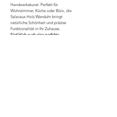
Handwerkskunst. Perfekt für
Wohnzimmer, Küche oder Büro, die
Salavaux Holz Wanduhr bringt
natürliche Schönheit und präzise
Funktionalität in Ihr Zuhause.
Natürlich auch eine perfekte
Geschenkidee für Salavaux-Fans!
Pflegehinweise:
Regelmässig entstauben und mit
einem trockenen Tuch reinigen.
Vermeiden Sie hohe
Luftfeuchtigkeit, um das Holz zu
schützen.
Bei Bedarf kann die Oberfläche
mit einem speziellen
Holzpflegeöl behandelt werden.