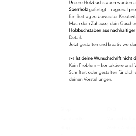
Unsere Holzbuchstaben werden 
Sperrholz
gefertigt – regional pro
Ein Beitrag zu bewusster Kreativit
Mach dein Zuhause, dein Geschenk
Holzbuchstaben aus nachhaltiger
Detail.
Jetzt gestalten und kreativ werde
✉️
Ist deine Wunschschrift nicht 
Kein Problem – kontaktiere uns! 
Schriftart oder gestalten für dich
deinen Vorstellungen.
Shop
FAQ
Fachhändler
Versand & Rü
Blog
AGB /
Zahlun