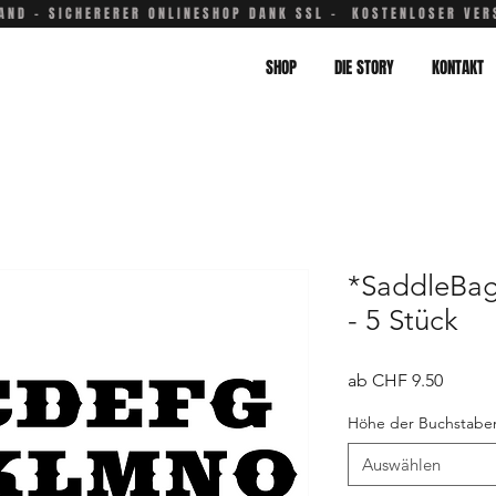
AND - SICHERERER ONLINESHOP DANK SSL - KOSTENLOSER VER
SHOP
DIE STORY
KONTAKT
*SaddleBag
- 5 Stück
Sale-
ab
CHF 9.50
Preis
Höhe der Buchstabe
Auswählen