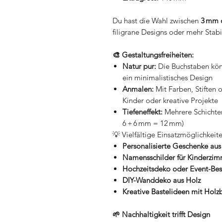
Du hast die Wahl zwischen
3 mm 
filigrane Designs oder mehr Stabil
🎨 Gestaltungsfreiheiten:
Natur pur:
Die Buchstaben kön
ein minimalistisches Design
Anmalen:
Mit Farben, Stiften o
Kinder oder kreative Projekte
Tiefeneffekt:
Mehrere Schichten
6 + 6 mm = 12 mm)
💡 Vielfältige Einsatzmöglichkeite
Personalisierte Geschenke aus
Namensschilder für Kinderzi
Hochzeitsdeko oder Event-Bes
DIY-Wanddeko aus Holz
Kreative Bastelideen mit Hol
🌱 Nachhaltigkeit trifft Design