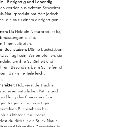
lz – Einzigartig und Lebendig
ben werden aus echtem Schweizer
 Als Naturprodukt hat Holz jedoch
en, die es zu einem einzigartigen
onen:
Da Holz ein Naturprodukt ist,
bmessungen leichte
 1 mm auftreten.
nen Buchstaben:
Dünne Buchstaben
was fragil sein. Wir empfehlen, sie
andeln, um ihre Schönheit und
ahren. Besonders beim Schleifen ist
n, da kleine Teile leicht
n.
harakter:
Holz verändert sich im
s zu einer natürlichen Patina und
twicklung des Charakters führt.
en tragen zur einzigartigen
einzelnen Buchstabens bei.
lz als Material für unsere
est du dich für ein Stück Natur,
lität und lebendige Geschichte in