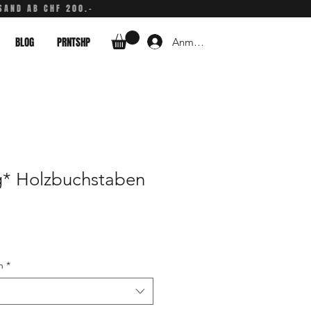
SAND AB CHF 200.-
BLOG
PRNTSHP
Anmelden
* Holzbuchstaben
n
*