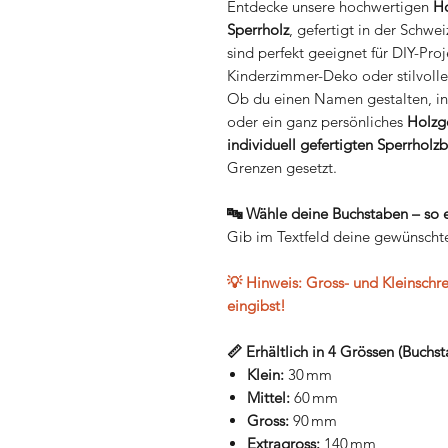
Entdecke unsere hochwertigen
Ho
Sperrholz
, gefertigt in der Schwe
sind perfekt geeignet für DIY-Pr
Kinderzimmer-Deko oder stilvoll
Ob du einen Namen gestalten, in
oder ein ganz persönliches
Holzg
individuell gefertigten Sperrhol
Grenzen gesetzt.
🔤 Wähle deine Buchstaben – so e
Gib im Textfeld deine gewünscht
💡 Hinweis: Gross- und Kleinschr
eingibst!
📏 Erhältlich in 4 Grössen (Buchs
Klein:
30 mm
Mittel:
60 mm
Gross:
90 mm
Extragross:
140 mm