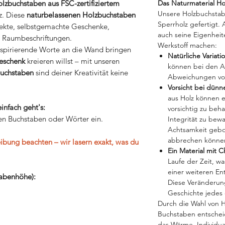
Das Naturmaterial Ho
lzbuchstaben aus FSC-zertifiziertem
Unsere Holzbuchsta
iz. Diese
naturbelassenen Holzbuchstaben
Sperrholz gefertigt.
ojekte, selbstgemachte Geschenke,
auch seine Eigenheit
e Raumbeschriftungen.
Werkstoff machen:
spirierende Worte an die Wand bringen
Natürliche Variati
eschenk
kreieren willst – mit unseren
können bei den A
zbuchstaben
sind deiner Kreativität keine
Abweichungen von
Vorsicht bei dün
aus Holz können et
infach geht's:
vorsichtig zu beh
en Buchstaben oder Wörter ein.
Integrität zu bew
Achtsamkeit gebote
abbrechen könne
eibung beachten – wir lasern exakt, was du
Ein Material mit C
Laufe der Zeit, wa
einer weiteren En
tabenhöhe):
Diese Veränderung
Geschichte jedes 
Durch die Wahl von Ho
Buchstaben entscheid
das Wärme, Individua