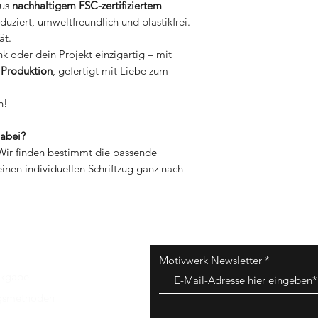
aus
nachhaltigem FSC-zertifiziertem
duziert, umweltfreundlich und plastikfrei.
ät.
 oder dein Projekt einzigartig – mit
 Produktion
, gefertigt mit Liebe zum
n!
dabei?
Wir finden bestimmt die passende
 einen individuellen Schriftzug ganz nach
Motivwerk Newsletter
ckgabe
gsmethoden